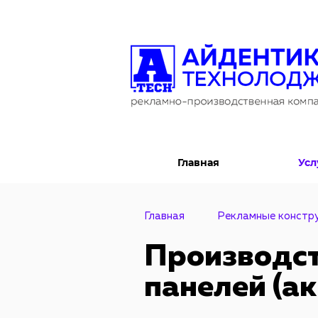
Главная
Усл
Главная
Рекламные констр
Производст
панелей (а
Световые пан
Магнетик