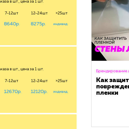
аза в шт., цена за 1 шт.
7-12шт
12-24шт
>25шт
8640р.
8275р.
индивид.
аза в шт., цена за 1 шт.
Брендирование 
Как защит
7-12шт
12-24шт
>25шт
поврежде
12670р.
12120р.
пленки
индивид.