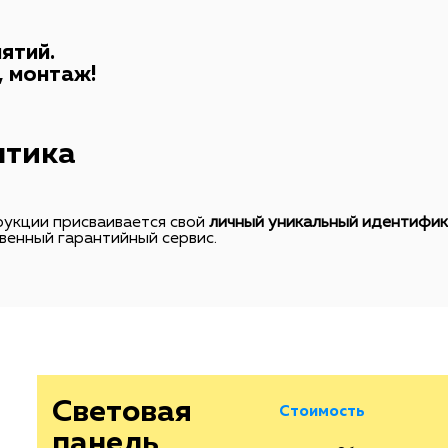
ятий.
, монтаж!
Световая
Стоимость
панель
Объем единого зак
нтика
Магнетик
1-2шт
3-6шт
А3
укции присваивается свой
личный уникальный идентифи
6390р.
5970р.
297х420мм
венный гарантийный сервис.
Световая
Стоимость
панель