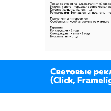
Тонкая световая панель на магнитной фикс
Источник света - торцевая светодиодная л
Глубина (толщина) панели - 16мм
Рекламный/информационный носитель - пос
Применение: интерьерное
Особенности: удобная замена рекламного н
Гарантия:
Конструкция - 2 года
Светодиодная лента - 2 года
Блок питания - 1 год
Световые рек
(Click, Frameli