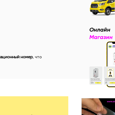
Онлайн
Магазин
аза в шт., цена за 1 шт.
7-12шт
12-24шт
>25шт
кационный номер
5540р.
5350р.
, что
индивид.