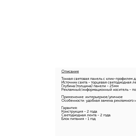
Описание
Тонкая световая панель с клик-профилем 
Источник света - торцевая светодиодная л
Глубина (толщина) панели - 25мм
Рекламный/информационный носитель - пос
Применение: интерьерное/уличное
Особенности: удобная замена рекламного н
Гарантия:
Конструкция - 2 года
Светодиодная лента - 2 года
Блок питания - 1 год