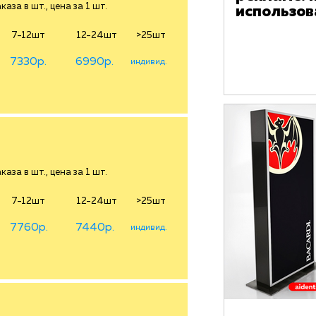
аза в шт., цена за 1 шт.
использов
7-12шт
12-24шт
>25шт
7330р.
6990р.
индивид.
аза в шт., цена за 1 шт.
7-12шт
12-24шт
>25шт
7760р.
7440р.
индивид.