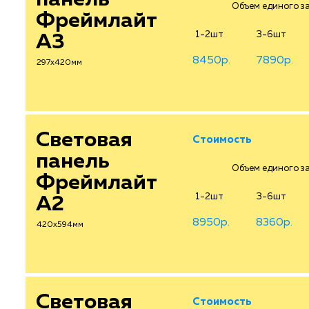
Объем единого зак
Фреймлайт
1-2шт
3-6шт
А3
8450р.
7890р.
297х420мм
Световая
Стоимость
панель
Объем единого зак
Фреймлайт
1-2шт
3-6шт
А2
8950р.
8360р.
420х594мм
Световая
Стоимость