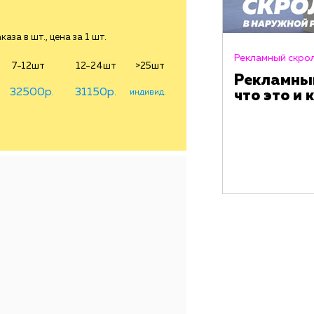
аза в шт., цена за 1 шт.
Рекламный скро
7-12шт
12-24шт
>25шт
Рекламный
32500р.
31150р.
индивид.
что это и 