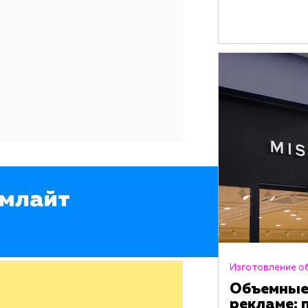
ймлайт
Изготовление о
Объемные
рекламе: 