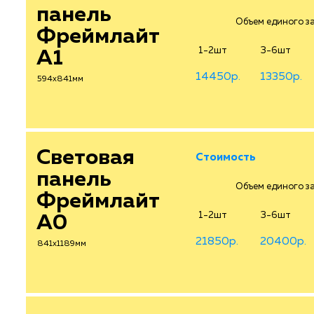
панель
Объем единого зак
Фреймлайт
1-2шт
3-6шт
А1
14450р.
13350р.
594х841мм
Световая
Стоимость
панель
Объем единого зак
Фреймлайт
1-2шт
3-6шт
А0
21850р.
20400р.
841х1189мм