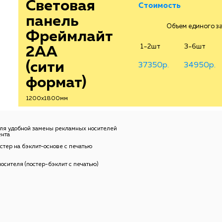
Световая
Стоимость
панель
Объем единого зак
Фреймлайт
1-2шт
3-6шт
2АА
(сити
37350р.
34950р.
формат)
1200х1800мм
для удобной замены рекламных носителей
ента
тер на бэклит-основе с печатью
осителя (постер-бэклит с печатью)