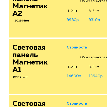
Объем единого зак
Магнетик
1-2шт
3-6шт
А2
9980р.
9310р.
420х594мм
Световая
Стоимость
панель
Объем единого зак
Магнетик
1-2шт
3-6шт
А1
14600р.
13640р.
594х841мм
Световая
Стоимость