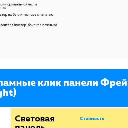
ации фронтальной части
ента
тер на бэклит-основе с печатью
осителя (постер-бэклит с печатью)
ламные клик панели Фре
ght)
Световая
Стоимость
панель