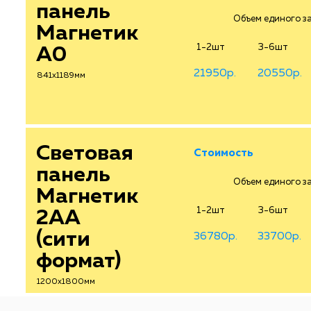
панель
Объем единого зак
Магнетик
1-2шт
3-6шт
А0
21950р.
20550р.
841х1189мм
Световая
Стоимость
панель
Объем единого зак
Магнетик
1-2шт
3-6шт
2АА
(сити
36780р.
33700р.
формат)
1200х1800мм