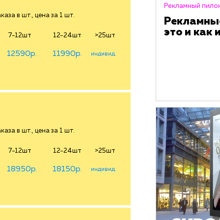
Рекламный пило
аза в шт., цена за 1 шт.
Рекламные
это и как
7-12шт
12-24шт
>25шт
12590р.
11990р.
индивид.
аза в шт., цена за 1 шт.
7-12шт
12-24шт
>25шт
18950р.
18150р.
индивид.