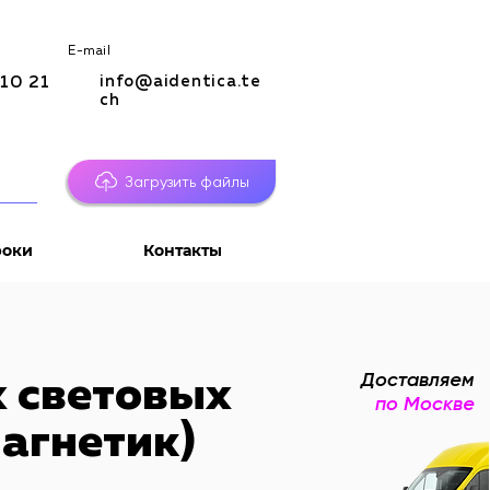
E-mail
info@aidentica.te
10 21
ch
Загрузить файлы
роки
Контакты
Доставляем
 световых
по Москве
магнетик)