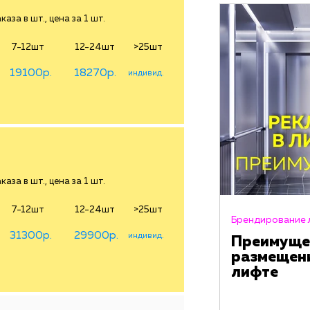
аза в шт., цена за 1 шт.
7-12шт
12-24шт
>25шт
19100р.
18270р.
индивид.
аза в шт., цена за 1 шт.
7-12шт
12-24шт
>25шт
Брендирование 
31300р.
29900р.
индивид.
Преимуще
размещен
лифте