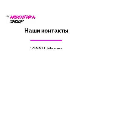
Наши контакты
108811, Москва
Киевское шоссе,
22-й км, дв4с3кД
Бизнес-парк Румянцево
корп. Д, подъезд 19, этаж 7, оф. 751
8 495 003 002 1
info@aidentica.tech
Служба поддержки
8 800 444 11 39