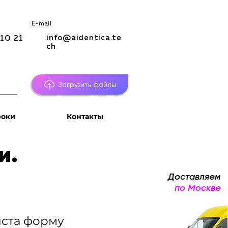
E-mail
info@aidentica.te
10 21
ch
Загрузить файлы
роки
Контакты
и.
Доставляем
по Москве
ста форму