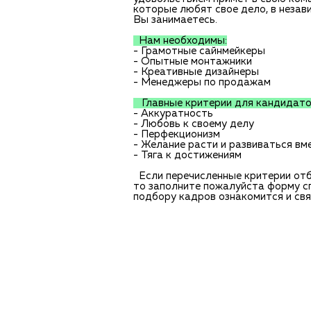
которые любят свое дело, в незави
Вы занимаетесь.
Нам необходимы:
- Грамотные сайнмейкеры
- Опытные монтажники
- Креативные дизайнеры
- Менеджеры по продажам
Главные критерии для кандидато
- Аккуратность
- Любовь к своему делу
- Перфекционизм
- Желание расти и развиваться вм
- Тяга к достижениям
Если перечисленные критерии отб
то заполните пожалуйста форму с
подбору кадров ознакомится и свя