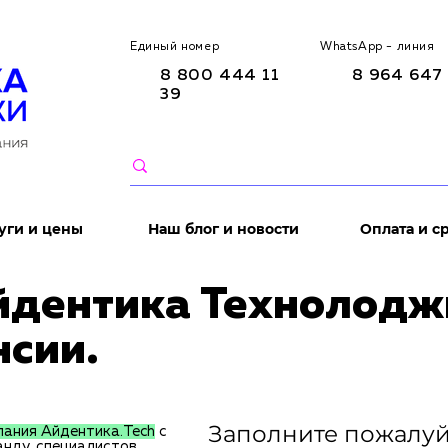
Единый номер
WhatsApp - линия
8 800 444 11
8 964 647 
39
уги и цены
Наш блог и новости
Оплата и с
йдентика Технолодж
нсии.
Заполните пожалуй
ания Айдентика.Tech
с
анду, специалистов