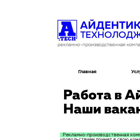
Главная
Усл
Работа в А
Наши вака
Рекламно-производственная комп
удовольствием примет в свою ком